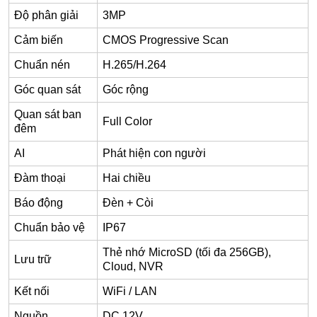
Độ phân giải
3MP
Cảm biến
CMOS Progressive Scan
Chuẩn nén
H.265/H.264
Góc quan sát
Góc rộng
Quan sát ban
Full Color
đêm
AI
Phát hiện con người
Đàm thoại
Hai chiều
Báo động
Đèn + Còi
Chuẩn bảo vệ
IP67
Thẻ nhớ MicroSD (tối đa 256GB),
Lưu trữ
Cloud, NVR
Kết nối
WiFi / LAN
Nguồn
DC 12V