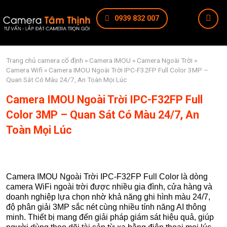
0939 832 007
Trang chủ
camera cố định
»
Camera IMOU
»
Camera Ngoài Trời
»
Camera Wifi
» Camera IMOU Ngoài Trời IPC-F32FP Full Color 3MP –
Quan Sát Có Màu 24/7, An Toàn Mọi Lúc
Camera IMOU Ngoài Trời IPC-F32FP Full
Color 3MP – Quan Sát Có Màu 24/7, An
Toàn Mọi Lúc
Camera IMOU Ngoài Trời IPC-F32FP Full Color là dòng
camera WiFi ngoài trời được nhiều gia đình, cửa hàng và
doanh nghiệp lựa chọn nhờ khả năng ghi hình màu 24/7,
độ phân giải 3MP sắc nét cùng nhiều tính năng AI thông
minh. Thiết bị mang đến giải pháp giám sát hiệu quả, giúp