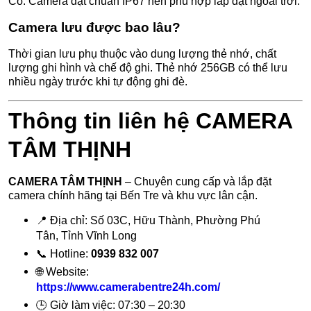
Có. Camera đạt chuẩn IP67 nên phù hợp lắp đặt ngoài trời.
Camera lưu được bao lâu?
Thời gian lưu phụ thuộc vào dung lượng thẻ nhớ, chất
lượng ghi hình và chế độ ghi. Thẻ nhớ 256GB có thể lưu
nhiều ngày trước khi tự động ghi đè.
Thông tin liên hệ CAMERA
TÂM THỊNH
CAMERA TÂM THỊNH
– Chuyên cung cấp và lắp đặt
camera chính hãng tại Bến Tre và khu vực lân cận.
📍 Địa chỉ: Số 03C, Hữu Thành, Phường Phú
Tân, Tỉnh Vĩnh Long
📞 Hotline:
0939 832 007
🌐 Website:
https://www.camerabentre24h.com/
🕒 Giờ làm việc: 07:30 – 20:30