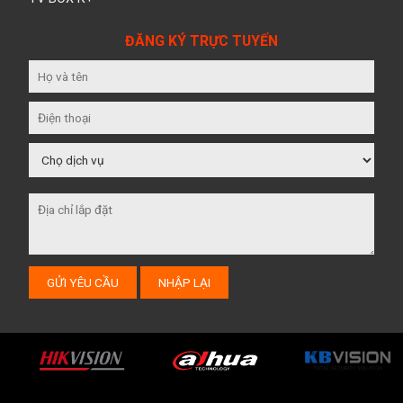
ĐĂNG KÝ TRỰC TUYẾN