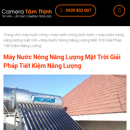
0939 832 007
Trang chủ
máy nước nóng
»
máy nước nóng bình minh
»
máy nước nóng
năng lượng mặt trời
» Máy Nước Nóng Năng Lượng Mặt Trời Giải Pháp
Tiết Kiệm Năng Lượng
Máy Nước Nóng Năng Lượng Mặt Trời Giải
Pháp Tiết Kiệm Năng Lượng