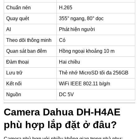
Chuẩn nén
H.265
Quay quét
355° ngang, 80° dọc
AI
Phát hiện người
Theo dõi thông minh
Có
Quan sát ban đêm
Hồng ngoại khoảng 10 m
Đàm thoại
Hai chiều
Lưu trữ
Thẻ nhớ MicroSD tối đa 256GB
Kết nối
WiFi IEEE 802.11 b/g/n
Nguồn
DC 5V
Camera Dahua DH-H4AE
phù hợp lắp đặt ở đâu?
Camera phù hợp với nhiều không gian trong nhà như: