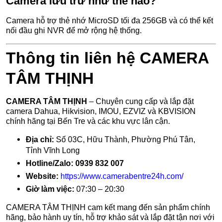
Camera lưu trữ như thế nào?
Camera hỗ trợ thẻ nhớ MicroSD tối đa 256GB và có thể kết
nối đầu ghi NVR để mở rộng hệ thống.
Thông tin liên hệ CAMERA
TÂM THỊNH
CAMERA TÂM THỊNH
– Chuyên cung cấp và lắp đặt
camera Dahua, Hikvision, IMOU, EZVIZ và KBVISION
chính hãng tại Bến Tre và các khu vực lân cận.
Địa chỉ:
Số 03C, Hữu Thành, Phường Phú Tân,
Tỉnh Vĩnh Long
Hotline/Zalo:
0939 832 007
Website:
https://www.camerabentre24h.com/
Giờ làm việc:
07:30 – 20:30
CAMERA TÂM THỊNH cam kết mang đến sản phẩm chính
hãng, bảo hành uy tín, hỗ trợ khảo sát và lắp đặt tận nơi với