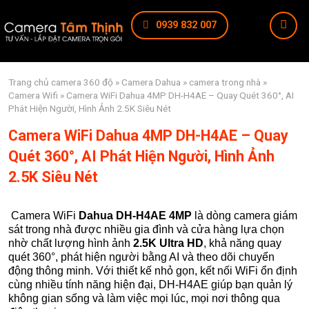
0939 832 007
Trang chủ
camera 360 độ
»
Camera Dahua
»
camera trong nhà
»
Camera Wifi
» Camera WiFi Dahua 4MP DH-H4AE – Quay Quét 360°, AI
Phát Hiện Người, Hình Ảnh 2.5K Siêu Nét
Camera WiFi Dahua 4MP DH-H4AE – Quay
Quét 360°, AI Phát Hiện Người, Hình Ảnh
2.5K Siêu Nét
Camera WiFi
Dahua DH-H4AE 4MP
là dòng camera giám
sát trong nhà được nhiều gia đình và cửa hàng lựa chọn
nhờ chất lượng hình ảnh
2.5K Ultra HD
, khả năng quay
quét 360°, phát hiện người bằng AI và theo dõi chuyển
động thông minh. Với thiết kế nhỏ gọn, kết nối WiFi ổn định
cùng nhiều tính năng hiện đại, DH-H4AE giúp bạn quản lý
không gian sống và làm việc mọi lúc, mọi nơi thông qua