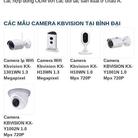
các hợp đồng ODM với các đối tác sản xuất ở châu Á.
CÁC MẪU CAMERA KBVISION TẠI BÌNH ĐẠI
Camera Ip Wifi
Camera Wifi
Camera
Camera
Kbvision KX-
Kbvision KX-
Kbvision KX-
KBVISION KX-
1301WN 1.3
H13WN 1.3
H10WN 1.0
Y1001N 1.0
Megapixel
Megapixel
Mpx 720P
Mpx 720P
Camera
KBVISION KX-
Y1002N 1.0
Mpx 720P