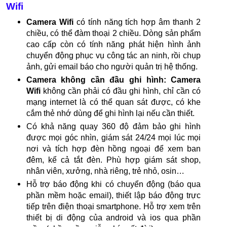
Wifi
Camera Wifi
có tính năng tích hợp âm thanh 2
chiều, có thể đàm thoại 2 chiều. Dòng sản phẩm
cao cấp còn có tính năng phát hiện hình ảnh
chuyển động phục vụ công tác an ninh, rồi chụp
ảnh, gửi email báo cho người quản trị hệ thống.
Camera không cần đầu ghi hình:
Camera
Wifi
không cần phải có đầu ghi hình, chỉ cần có
mạng internet là có thể quan sát được, có khe
cắm thẻ nhớ dùng để ghi hình lại nếu cần thiết.
Có khả năng quay 360 độ đảm bảo ghi hình
được mọi góc nhìn, giám sát 24/24 mọi lúc mọi
nơi và tích hợp đèn hồng ngoại để xem ban
đêm, kể cả tắt đèn. Phù hợp giám sát shop,
nhân viên, xưởng, nhà riêng, trẻ nhỏ, osin…
Hỗ trợ báo động khi có chuyển động (báo qua
phần mềm hoặc email), thiết lập báo động trực
tiếp trên điện thoại smartphone. Hỗ trợ xem trên
thiết bị di động của android và ios qua phần