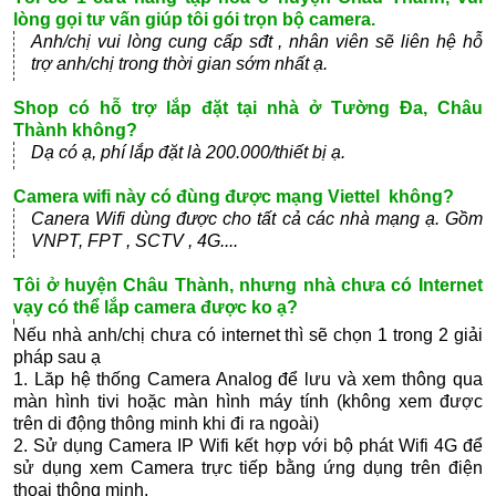
lòng gọi tư vấn giúp tôi gói trọn bộ camera.
Anh/chị vui lòng cung cấp sđt , nhân viên sẽ liên hệ hỗ
trợ anh/chị trong thời gian sớm nhất ạ.
Shop có hỗ trợ lắp đặt tại nhà ở Tường Đa, Châu
Thành không?
Dạ có ạ, phí lắp đặt là 200.000/thiết bị ạ.
Camera wifi này có đùng được mạng Viettel không?
Canera Wifi dùng được cho tất cả các nhà mạng ạ. Gồm
VNPT, FPT , SCTV , 4G....
Tôi ở huyện Châu Thành, nhưng nhà chưa có Internet
vạy có thể lắp camera được ko ạ?
Nếu nhà anh/chị chưa có internet thì sẽ chọn 1 trong 2 giải
pháp sau ạ
1. Lăp hệ thống Camera Analog để lưu và xem thông qua
màn hình tivi hoặc màn hình máy tính (không xem được
trên di động thông minh khi đi ra ngoài)
2. Sử dụng Camera IP Wifi kết hợp với bộ phát Wifi 4G để
sử dụng xem Camera trực tiếp bằng ứng dụng trên điện
thoại thông minh.