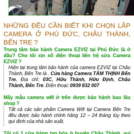
NHỮNG ĐỀU CẦN BIẾT KHI CHỌN LẮP
CAMERA Ở PHÚ ĐỨC, CHÂU THÀNH,
BẾN TRE ?
Trung tâm bảo hành Camera EZVIZ tại Phú Đức là ở
đâu? Cho tôi xin số điện thoại liên hệ sửa Camera
EZVIZ ?
Hiện tại trung tâm bảo hành của camera EZVIZ tại Châu
Thành, Bến Tre là .
Cửa hàng Camera TÂM THỊNH Bến
Tre
, Địa chỉ:
03C, Hữu Thành, Hữu Định, Châu
Thành, Bến Tre
. Điện thoại:
0939 832 007
Mấy mẫu camera wifi ở trên được bảo hành bao lâu
shop ?
Tất cả các sản phẩm Camera Wifi tại Camera Bến Tre
đều được bảo hành chính hãng 12 ~ 24 tháng tùy theo
qui định của nhà sản xuất.
Tôi có 1 cửa hàng tạp hóa ở huyện Châu Thành, vui