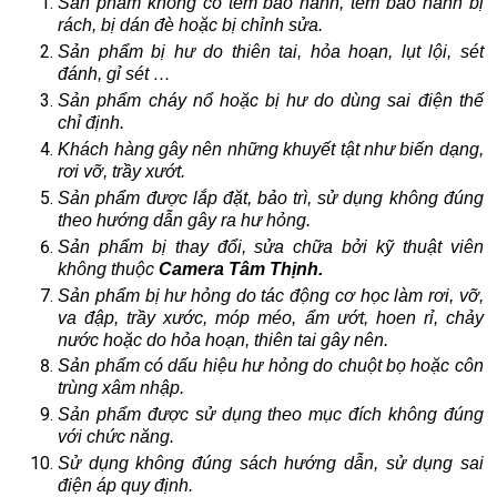
Sản phẩm không có tem bảo hành, tem bảo hành bị
rách, bị dán đè hoặc bị chỉnh sửa.
Sản phẩm bị hư do thiên tai, hỏa hoạn, lụt lội, sét
đánh, gỉ sét …
Sản phẩm cháy nổ hoặc bị hư do dùng sai điện thế
chỉ định.
Khách hàng gây nên những khuyết tật như biến dạng,
rơi vỡ, trầy xướt.
Sản phẩm được lắp đặt, bảo trì, sử dụng không đúng
theo hướng dẫn gây ra hư hỏng.
Sản phẩm bị thay đổi, sửa chữa bởi kỹ thuật viên
không thuộc
Camera Tâm Thịnh.
Sản phẩm bị hư hỏng do tác động cơ học làm rơi, vỡ,
va đập, trầy xước, móp méo, ẩm ướt, hoen rỉ, chảy
nước hoặc do hỏa hoạn, thiên tai gây nên.
Sản phẩm có dấu hiệu hư hỏng do chuột bọ hoặc côn
trùng xâm nhập.
Sản phẩm được sử dụng theo mục đích không đúng
với chức năng.
Sử dụng không đúng sách hướng dẫn, sử dụng sai
điện áp quy định.