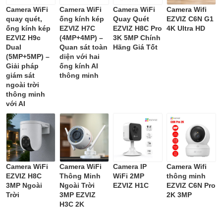
Camera WiFi
Camera WiFi
Camera WiFi
Camera Wifi
quay quét,
ống kính kép
Quay Quét
EZVIZ C6N G1
ống kính kép
EZVIZ H7C
EZVIZ H8C Pro
4K Ultra HD
EZVIZ H9c
(4MP+4MP) –
3K 5MP Chính
Dual
Quan sát toàn
Hãng Giá Tốt
(5MP+5MP) –
diện với hai
Giải pháp
ống kính AI
giám sát
thông minh
ngoài trời
thông minh
với AI
Camera WiFi
Camera WiFi
Camera IP
Camera Wifi
EZVIZ H8C
Thông Minh
WiFi 2MP
thông minh
3MP Ngoài
Ngoài Trời
EZVIZ H1C
EZVIZ C6N Pro
Trời
3MP EZVIZ
2K 3MP
H3C 2K