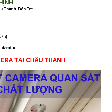
HỊNH
u Thành, Bến Tre
17h)
nhbentre
MERA TẠI CHÂU THÀNH