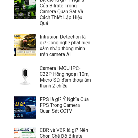
Của Bitrate Trong
Camera Quan Sát Và
Cách Thiết Lập Hiệu
Quả
Intrusion Detection là
gì? Công nghệ phát hiện
xâm nhập thông minh
trên camera AI
Camera IMOU IPC-
C22P Hồng ngoại 10m,
Micro SD, đàm thoại âm
thanh 2 chiều
FPS là gì? Ý Nghĩa Của
FPS Trong Camera
Quan Sát CCTV
CBR và VBR là gì? Nên
Chọn Chế Độ Bitrate