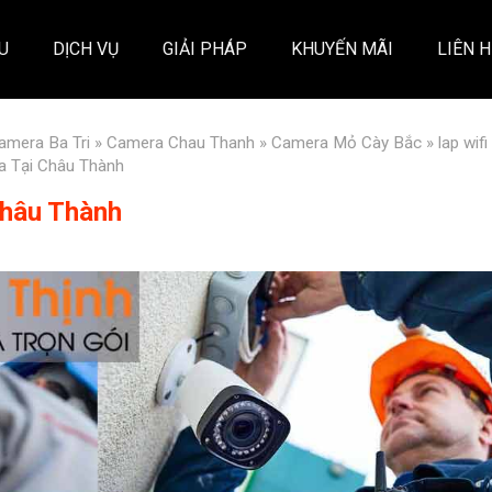
ỆU
DỊCH VỤ
GIẢI PHÁP
KHUYẾN MÃI
LIÊN H
amera Ba Tri
»
Camera Chau Thanh
»
Camera Mỏ Cày Bắc
»
lap wifi
a Tại Châu Thành
Châu Thành