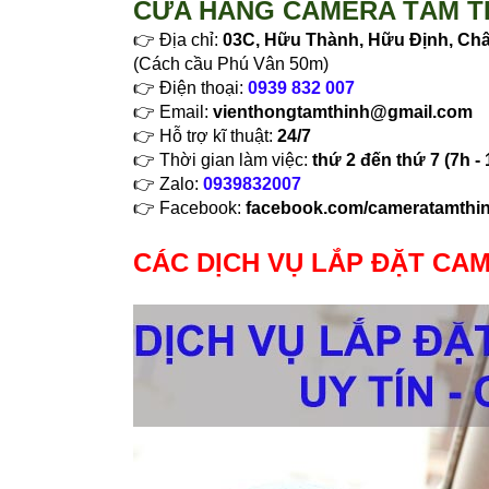
CỬA HÀNG CAMERA TÂM T
👉 Địa chỉ:
03C, Hữu Thành, Hữu Định, Châ
(Cách cầu Phú Vân 50m)
👉 Điện thoại:
0939 832 007
👉 Email:
vienthongtamthinh@gmail.com
👉 Hỗ trợ kĩ thuật:
24/7
👉 Thời gian làm việc:
thứ 2 đến thứ 7 (7h - 
👉 Zalo:
0939832007
👉 Facebook:
facebook.com/cameratamthi
CÁC DỊCH VỤ LẮP ĐẶT CA