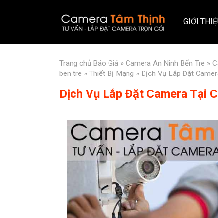
GIỚI THI
Trang chủ
Báo Giá
»
Camera An Ninh Bến Tre
»
C
ben tre
»
Thiết Bị Mạng
» Dịch Vụ Lắp Đặt Camer
Dịch Vụ Lắp Đặt Camera Tại 