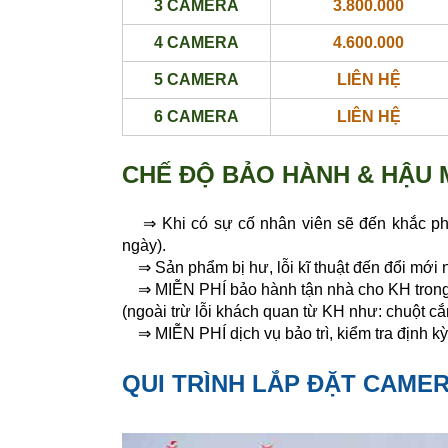
3 CAMERA
3.800.000
4 CAMERA
4.600.000
5 CAMERA
LIÊN HỆ
6 CAMERA
LIÊN HỆ
CHẾ ĐỘ BẢO HÀNH & HẬU 
⇒ Khi có sự cố nhân viên sẽ đến khắc phục
ngày).
⇒ Sản phẩm bị hư, lỗi kĩ thuật đến đổi mới 
⇒ MIỄN PHÍ bảo hành tận nhà cho KH trong v
(ngoài trừ lỗi khách quan từ KH như: chuột cắ
⇒ MIỄN PHÍ dịch vụ bảo trì, kiểm tra định kỳ
QUI TRÌNH LẮP ĐẶT CAME