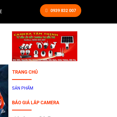
0939 832 007
Ệ
TRANG CHỦ
SẢN PHẨM
BÁO GIÁ LẮP CAMERA