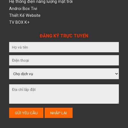
Hệ thống điện năng lượng mặt trời
Androi Box Tivi
Thiết Kế Website
TV BOX K+
ĐĂNG KÝ TRỰC TUYẾN