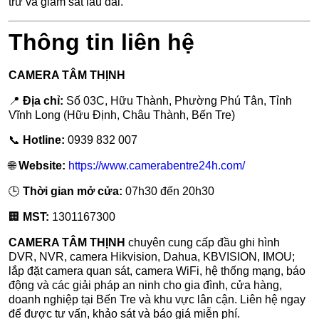
trữ và giám sát lâu dài.
Thông tin liên hệ
CAMERA TÂM THỊNH
📍
Địa chỉ:
Số 03C, Hữu Thành, Phường Phú Tân, Tỉnh
Vĩnh Long (Hữu Định, Châu Thành, Bến Tre)
📞
Hotline:
0939 832 007
🌐
Website:
https://www.camerabentre24h.com/
🕒
Thời gian mở cửa:
07h30 đến 20h30
🏢
MST:
1301167300
CAMERA TÂM THỊNH
chuyên cung cấp đầu ghi hình
DVR, NVR, camera Hikvision, Dahua, KBVISION, IMOU;
lắp đặt camera quan sát, camera WiFi, hệ thống mạng, báo
động và các giải pháp an ninh cho gia đình, cửa hàng,
doanh nghiệp tại Bến Tre và khu vực lân cận. Liên hệ ngay
để được tư vấn, khảo sát và báo giá miễn phí.