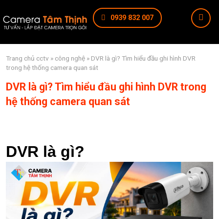
0939 832 007
Trang chủ
cctv
»
công nghệ
» DVR là gì? Tìm hiểu đầu ghi hình DVR
trong hệ thống camera quan sát
DVR là gì? Tìm hiểu đầu ghi hình DVR trong
hệ thống camera quan sát
DVR là gì?