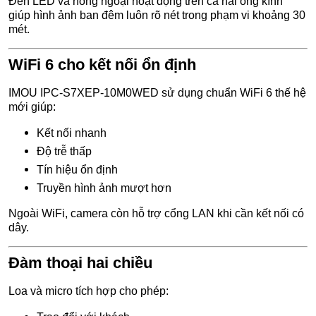
Đèn LED và hồng ngoại hoạt động trên cả hai ống kính
giúp hình ảnh ban đêm luôn rõ nét trong phạm vi khoảng 30
mét.
WiFi 6 cho kết nối ổn định
IMOU IPC-S7XEP-10M0WED sử dụng chuẩn WiFi 6 thế hệ
mới giúp:
Kết nối nhanh
Độ trễ thấp
Tín hiệu ổn định
Truyền hình ảnh mượt hơn
Ngoài WiFi, camera còn hỗ trợ cổng LAN khi cần kết nối có
dây.
Đàm thoại hai chiều
Loa và micro tích hợp cho phép: