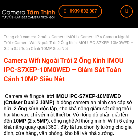
0939 832 007
Trang chủ
camera 2 mắt
»
Camera IMOU
»
Camera IP
»
Camera Ngoài
Trời
» Camera Wifi Ngoài Trời 2 Ống Kính IMOU IPC-S7XEP-10M0WED –
Giám Sát Toàn Cảnh 10MP Siêu Nét
Camera Wifi Ngoài Trời 2 Ống Kính IMOU
IPC-S7XEP-10M0WED – Giám Sát Toàn
Cảnh 10MP Siêu Nét
Camera Wifi ngoài trời
IMOU IPC-S7XEP-10M0WED
(Cruiser Dual 2 10MP)
là dòng camera an ninh cao cấp sở
hữu
2 ống kính độc lập
, cho khả năng giám sát đồng thời
hai khu vực chỉ với một thiết bị. Với tổng độ phân giải lên
đến
10MP (2 x 5MP)
, công nghệ AI thông minh, WiFi 6 cùng
khả năng quay quét 360°, đây là lựa chọn lý tưởng cho gia
đình, cửa hàng, văn phòng, kho bãi và nhà xưởng.