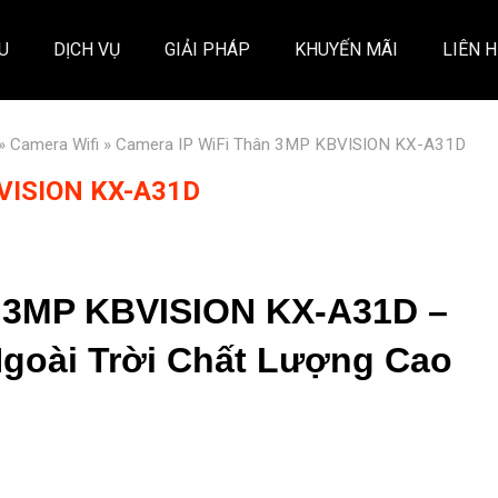
ỆU
DỊCH VỤ
GIẢI PHÁP
KHUYẾN MÃI
LIÊN H
»
Camera Wifi
» Camera IP WiFi Thân 3MP KBVISION KX-A31D
BVISION KX-A31D
n 3MP KBVISION KX-A31D –
Ngoài Trời Chất Lượng Cao