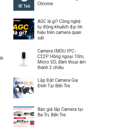
Chrome
AGC là gì? Công nghệ
tự động khuếch đại tín
hiệu trên camera quan
sát
Camera IMOU IPC-
C22P Hồng ngoại 10m,
nh
Micro SD, đàm thoại âm
thanh 2 chiều
Lắp Đặt Camera Gia
Đình Tại Bến Tre
Báo giá lắp Camera tại
Ba Tri, Bến Tre