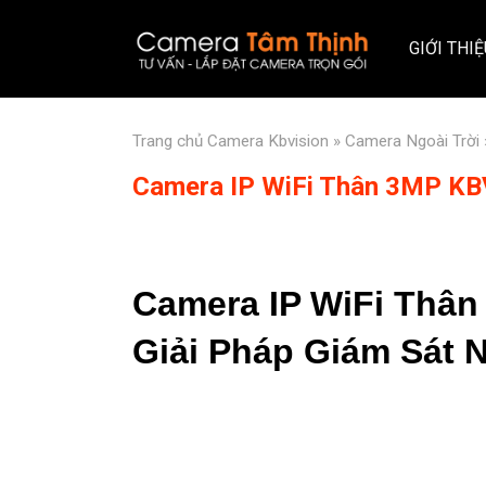
GIỚI THI
Trang chủ
Camera Kbvision
»
Camera Ngoài Trời
Camera IP WiFi Thân 3MP K
Camera IP WiFi Thâ
Giải Pháp Giám Sát 