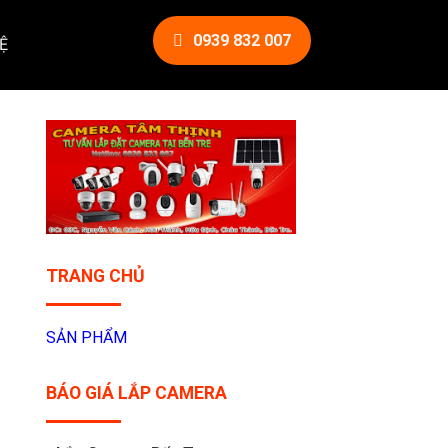
0939 832 007
Ệ
TRANG CHỦ
SẢN PHẨM
BÁO GIÁ LẮP CAMERA