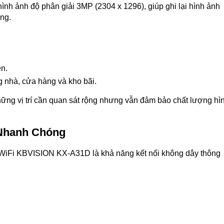
h ảnh độ phân giải 3MP (2304 x 1296), giúp ghi lại hình ảnh
ờng.
n.
g nhà, cửa hàng và kho bãi.
ững vị trí cần quan sát rộng nhưng vẫn đảm bảo chất lượng hì
t Nhanh Chóng
WiFi KBVISION KX-A31D là khả năng kết nối không dây thông