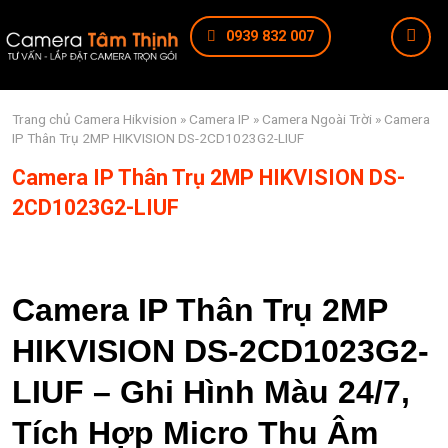
0939 832 007
Trang chủ
Camera Hikvision
»
Camera IP
»
Camera Ngoài Trời
» Camera
IP Thân Trụ 2MP HIKVISION DS-2CD1023G2-LIUF
Camera IP Thân Trụ 2MP HIKVISION DS-
2CD1023G2-LIUF
Camera IP Thân Trụ 2MP
HIKVISION DS-2CD1023G2-
LIUF – Ghi Hình Màu 24/7,
Tích Hợp Micro Thu Âm