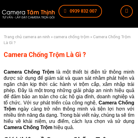
0939 832 007
Trang chủ
camera an ninh
»
camera chống trộm
» Camera Chống Trộm
Là Gì ?
Camera Chống Trộm Là Gì ?
Camera Chống Trộm
là một thiết bị điện tử thông minh
được sử dụng để giám sát và quan sát nhằm phát hiện và
ngăn chặn kịp thời các hành vi trộm cắp, xâm nhập trái
phép. Đây là một trong những giải pháp an ninh hiệu quả
để đảm bảo an toàn cho các hộ gia đình, doanh nghiệp và
tổ chức. Với sự phát triển của công nghệ,
Camera Chống
Trộm
ngày càng trở nên thông minh và tiện lợi hơn với
nhiều tính năng đa dạng. Trong bài viết này, chúng ta sẽ tìm
hiểu về khái niệm, ưu điểm, cách lựa chọn và sử dụng
Camera Chống Trộm
hiệu quả.