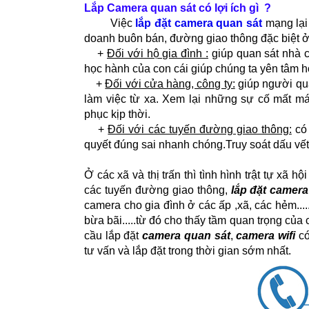
Lắp Camera quan sát có lợi ích gì ?
Việc
lắp đặt camera quan sát
mạng lại
doanh buôn bán, đường giao thông đặc biệt ở 
+
Đối với hộ gia đình :
giúp quan sát nhà cử
học hành của con cái giúp chúng ta yên tâm h
+
Đối với cửa hàng, công ty:
giúp người quả
làm việc từ xa. Xem lại những sự cố mất m
phục kịp thời.
+
Đối với các tuyến đường giao thông:
có 
quyết đúng sai nhanh chóng.Truy soát dấu vết t
Ở các xã và thị trấn thì tình hình trật tự xã 
các tuyến đường giao thông,
lắp đặt camera
camera cho gia đình ở các ấp ,xã, các hẻm.....
bừa bãi.....từ đó cho thấy tầm quan trọng củ
cầu lắp đặt
c
amera quan sát
,
camera wifi
có
tư vấn và lắp đặt trong thời gian sớm nhất.