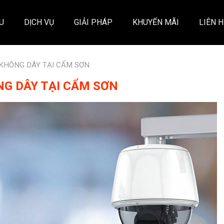
ỆU
DỊCH VỤ
GIẢI PHÁP
KHUYẾN MÃI
LIÊN H
I KHÔNG DÂY TẠI CẨM SƠN
NG DÂY TẠI CẨM SƠN