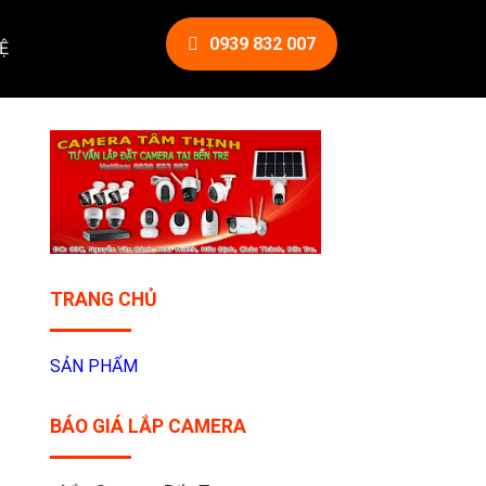
0939 832 007
Ệ
TRANG CHỦ
SẢN PHẨM
BÁO GIÁ LẮP CAMERA