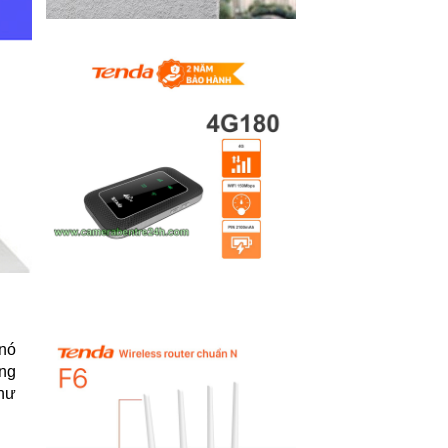
 nó
ống
như