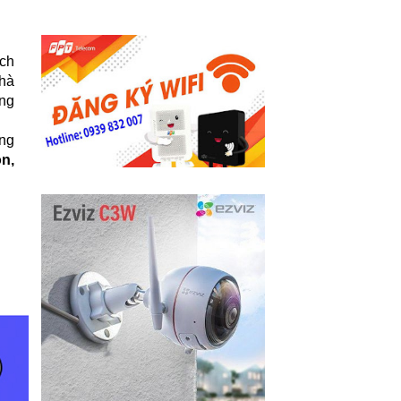
ch
nhà
ãng
ợng
on,