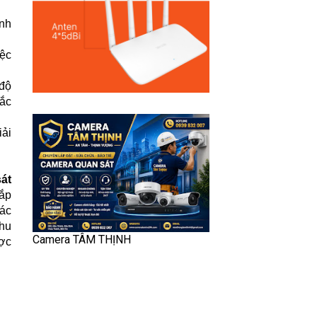
inh
iệc
 độ
hắc
iải
át
lắp
rác
hu
Camera TÂM THỊNH
ược