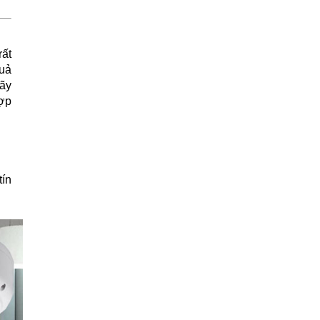
rất
quả
Hãy
hợp
tín