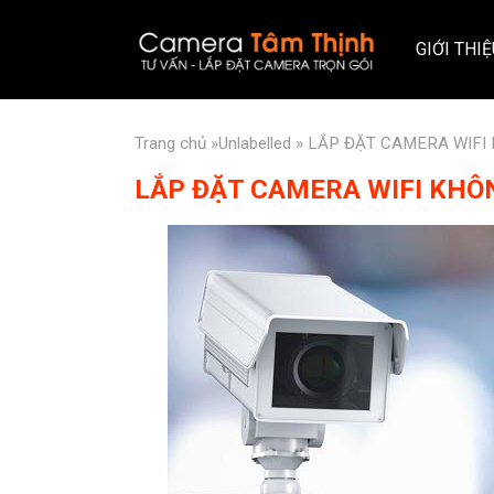
GIỚI THI
Trang chủ
»Unlabelled » LẮP ĐẶT CAMERA WIF
LẮP ĐẶT CAMERA WIFI KHÔ