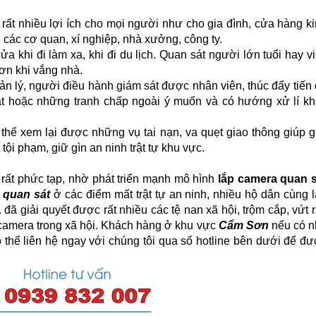
 rất nhiều lợi ích cho mọi người như cho gia đình, cửa hàng k
các cơ quan, xí nghiệp,
nhà xưởng, công ty.
a khi đi làm xa, khi đi du lịch. Quan sát người lớn tuổi hay v
ơn khi vắng nhà.
n lý, người điều hành giám sát được nhân viên, thúc đẩy tiến
át hoặc những tranh chấp ngoài ý muốn và có hướng xử lí k
thể xem lại được những vụ tai nạn, va quẹt giao thông giúp g
ội phạm, giữ gìn an ninh trật tự khu vực.
hội rất phức tạp, nhờ phát triển mạnh mô hình
lắp camera quan s
 quan sát
ở các điểm mất trật tự an ninh, nhiều hộ dân cùng 
 đã giải quyết được rất nhiều các tệ nan xã hội, trộm cắp, vứt 
a camera trong xã hội. Khách hàng ở khu vực
Cẩm Sơn
nếu có n
 thể liên hệ ngay với chúng tôi qua số hotline bên dưới để đ