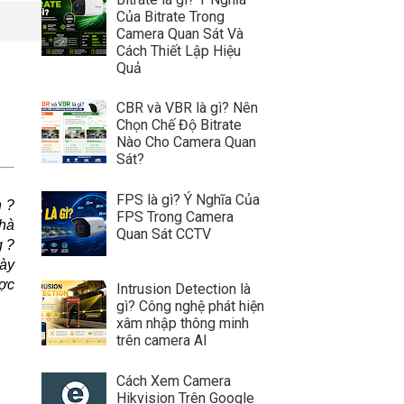
Của Bitrate Trong
Camera Quan Sát Và
Cách Thiết Lập Hiệu
Quả
CBR và VBR là gì? Nên
Chọn Chế Độ Bitrate
Nào Cho Camera Quan
Sát?
FPS là gì? Ý Nghĩa Của
n ?
FPS Trong Camera
nhà
Quan Sát CCTV
g ?
bày
ược
Intrusion Detection là
gì? Công nghệ phát hiện
xâm nhập thông minh
trên camera AI
Cách Xem Camera
Hikvision Trên Google