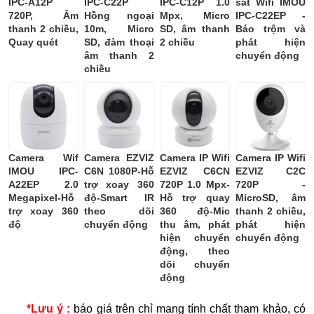
IPC-A12P
IPC-C22P
IPC-C12P 1.0
sát Wifi IMOU
720P, Âm
Hồng ngoại
Mpx, Micro
IPC-C22EP -
thanh 2 chiều,
10m, Micro
SD, âm thanh
Báo trộm và
Quay quét
SD, đàm thoại
2 chiều
phát hiện
âm thanh 2
chuyển động
chiều
Camera Wif
Camera EZVIZ
Camera IP Wifi
Camera IP Wifi
IMOU IPC-
C6N 1080P-Hỗ
EZVIZ C6CN
EZVIZ C2C
A22EP 2.0
trợ xoay 360
720P 1.0 Mpx-
720P -
Megapixel-Hỗ
độ-Smart IR
Hỗ trợ quay
MicroSD, âm
trợ xoay 360
theo dõi
360 độ-Mic
thanh 2 chiều,
độ
chuyển động
thu âm, phát
phát hiện
hiện chuyển
chuyển động
động, theo
dõi chuyển
động
*Lưu ý :
báo giá trên chỉ mang tính chất tham khảo, có