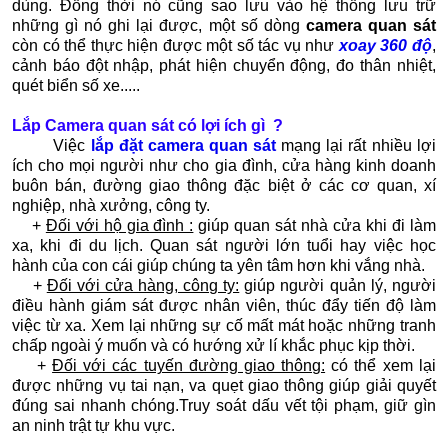
dùng. Đồng thời nó cũng sao lưu vào hệ thống lưu trữ
những gì nó ghi lại được, một số dòng
camera quan sát
còn có thể thực hiện được một số tác vụ như
xoay 360 độ
,
cảnh báo đột nhập, phát hiện chuyển động, đo thân nhiệt,
quét biển số xe.....
Lắp Camera quan sát có lợi ích gì ?
Việc
lắp đặt camera quan sát
mạng lại rất nhiều lợi
ích cho mọi người như cho gia đình, cửa hàng kinh doanh
buôn bán, đường giao thông đặc biệt ở các cơ quan, xí
nghiệp,
nhà xưởng, công ty.
+
Đối với hộ gia đình :
giúp quan sát nhà cửa khi đi làm
xa, khi đi du lịch. Quan sát người lớn tuổi hay việc học
hành của con cái giúp chúng ta yên tâm hơn khi vắng nhà.
+
Đối với cửa hàng, công ty:
giúp người quản lý, người
điều hành giám sát được nhân viên, thúc đẩy tiến độ làm
việc từ xa. Xem lại những sự cố mất mát hoặc những tranh
chấp ngoài ý muốn và có hướng xử lí khắc phục kịp thời.
+
Đối với các tuyến đường giao thông:
có thể xem lại
được những vụ tai nạn, va quẹt giao thông giúp giải quyết
đúng sai nhanh chóng.Truy soát dấu vết tội phạm, giữ gìn
an ninh trật tự khu vực.