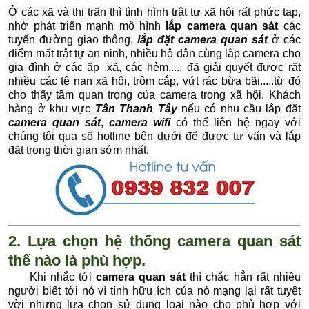
Ở các xã và thị trấn thì tình hình trật tự xã hội rất phức tạp,
nhờ phát triển mạnh mô hình
lắp camera quan sát
các
tuyến đường giao thông,
lắp đặt camera quan sát
ở các
điểm mất trật tự an ninh, nhiều hộ dân cùng lắp camera cho
gia đình ở các ấp ,xã, các hẻm..... đã giải quyết được rất
nhiều các tệ nan xã hội, trộm cắp, vứt rác bừa bãi.....từ đó
cho thấy tầm quan trọng của camera trong xã hội. Khách
hàng ở khu vực
Tân Thanh Tây
nếu có nhu cầu lắp đặt
c
amera quan sát
,
camera wifi
có thể liên hệ ngay với
chúng tôi qua số hotline bên dưới để được tư vấn và lắp
đặt trong thời gian sớm nhất.
2. Lựa chọn hệ thống camera quan sát
thế nào là phù hợp.
Khi nhắc tới
camera quan sát
thì chắc hẳn rất nhiều
người biết tới nó vì tính hữu ích của nó mạng lại rất tuyệt
vời nhưng lựa chọn sử dụng loại nào cho phù hợp với