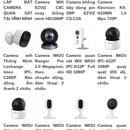
LẮP ĐẶT
Camera Wifi
Camera không
Camera
CAMERA
EZVIZ C8C
dây dùng pin
Kbvision KX-
QUAN SÁT
xoay thông
2MP EZVIZ
H10WN 1.0
TẠI VĨNH BÌNH
minh HD1080P
CS-C3A
Mpx 720P
Camera wifi
Camera IMOU
Camera quan
Camera IMOU
Thông Minh
Ranger Pro
sát Wifi IMOU
IPC-A22P
Lechange
2.0 Megapixel,
IPC-K22P Full
1080P quay
Imou IPC-
theo dõi
HD 1080P
quét 355 độ,
C26EP Báo
chuyển động,
đàm thoại 2
động, Âm
đàm thoại 2
chiều
thanh 2 chiều
chiều
Camera IMOU
Camera IMOU
Camera IMOU
Camera quan