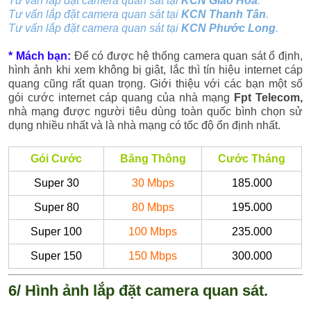
Tư vấn lắp đặt camera quan sát tại
KCN Giao Hòa
.
Tư vấn lắp đặt camera quan sát tại
KCN Thanh Tân
.
Tư vấn lắp đặt camera quan sát tại
KCN Phước Long
.
* Mách bạn:
Để có được hệ thống camera quan sát ổ định,
hình ảnh khi xem không bị giật, lắc thì tín hiệu internet cáp
quang cũng rất quan trọng. Giới thiệu với các bạn một số
gói cước internet cáp quang của nhà mạng
Fpt Telecom,
nhà mạng được người tiêu dùng toàn quốc bình chọn sử
dụng nhiều nhất và là nhà mạng có tốc độ ổn định nhất.
Gói Cước
Băng Thông
Cước Tháng
Super 30
30 Mbps
185.000
Super 80
80 Mbps
195.000
Super 100
100 Mbps
235.000
Super 150
150 Mbps
300.000
6/ Hình ảnh lắp đặt camera quan sát.