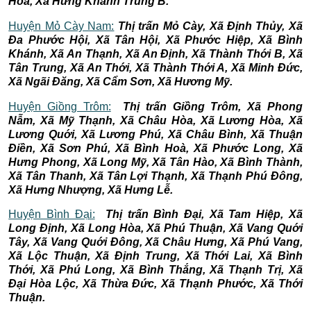
Hòa, Xã Hưng Khánh Trung B.
Huyện Mỏ Cày Nam:
Thị trấn Mỏ Cày, Xã Định Thủy, Xã
Đa Phước Hội, Xã Tân Hội, Xã Phước Hiệp, Xã Bình
Khánh, Xã An Thạnh, Xã An Định, Xã Thành Thới B, Xã
Tân Trung, Xã An Thới, Xã Thành Thới A, Xã Minh Đức,
Xã Ngãi Đăng, Xã Cẩm Sơn, Xã Hương Mỹ.
Huyện Giồng Trôm:
Thị trấn Giồng Trôm, Xã Phong
Nẫm, Xã Mỹ Thạnh, Xã Châu Hòa, Xã Lương Hòa, Xã
Lương Quới, Xã Lương Phú, Xã Châu Bình, Xã Thuận
Điền, Xã Sơn Phú, Xã Bình Hoà, Xã Phước Long, Xã
Hưng Phong, Xã Long Mỹ, Xã Tân Hào, Xã Bình Thành,
Xã Tân Thanh, Xã Tân Lợi Thạnh, Xã Thạnh Phú Đông,
Xã Hưng Nhượng, Xã Hưng Lễ.
Huyện Bình Đại:
Thị trấn Bình Đại, Xã Tam Hiệp, Xã
Long Định, Xã Long Hòa, Xã Phú Thuận, Xã Vang Quới
Tây, Xã Vang Quới Đông, Xã Châu Hưng, Xã Phú Vang,
Xã Lộc Thuận, Xã Định Trung, Xã Thới Lai, Xã Bình
Thới, Xã Phú Long, Xã Bình Thắng, Xã Thạnh Trị, Xã
Đại Hòa Lộc, Xã Thừa Đức, Xã Thạnh Phước, Xã Thới
Thuận.