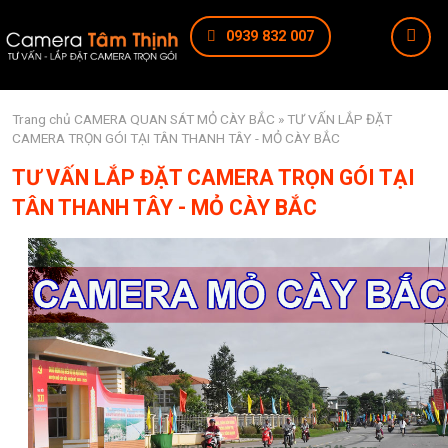
0939 832 007
Trang chủ
CAMERA QUAN SÁT MỎ CÀY BẮC
» TƯ VẤN LẮP ĐẶT
CAMERA TRỌN GÓI TẠI TÂN THANH TÂY - MỎ CÀY BẮC
TƯ VẤN LẮP ĐẶT CAMERA TRỌN GÓI TẠI
TÂN THANH TÂY - MỎ CÀY BẮC