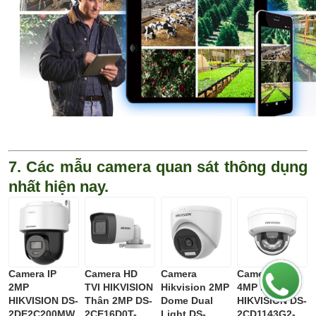
7. Các mẫu camera quan sát thông dụng
nhất hiện nay.
Camera IP
Camera HD
Camera
Camera IP
2MP
TVI HIKVISION
Hikvision 2MP
4MP bán cầu
HIKVISION DS-
Thân 2MP DS-
Dome Dual
HIKVISION DS-
2DE2C200MW
2CE16D0T-
Light DS-
2CD1143G2-