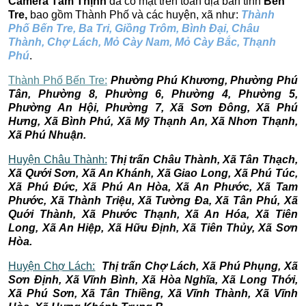
Camera Tâm Thịnh
đã có mặt trên toàn địa bàn tỉnh
Bến
Tre,
bao gồm Thành Phố và các huyện, xã như:
Thành
Phố Bến Tre, Ba Tri, Giồng Trôm, Bình Đại, Châu
Thành, Chợ Lách, Mỏ Cày Nam, Mỏ Cày Bắc, Thạnh
Phú
.
Thành Phố Bến Tre:
Phường Phú Khương, Phường Phú
Tân, Phường 8, Phường 6, Phường 4, Phường 5,
Phường An Hội, Phường 7, Xã Sơn Đông, Xã Phú
Hưng, Xã Bình Phú, Xã Mỹ Thạnh An, Xã Nhơn Thạnh,
Xã Phú Nhuận.
Huyện Châu Thành:
Thị trấn Châu Thành, Xã Tân Thạch,
Xã Qưới Sơn, Xã An Khánh, Xã Giao Long, Xã Phú Túc,
Xã Phú Đức, Xã Phú An Hòa, Xã An Phước, Xã Tam
Phước, Xã Thành Triệu, Xã Tường Đa, Xã Tân Phú, Xã
Quới Thành, Xã Phước Thạnh, Xã An Hóa, Xã Tiên
Long, Xã An Hiệp, Xã Hữu Định, Xã Tiên Thủy, Xã Sơn
Hòa.
Huyện Chợ Lách:
Thị trấn Chợ Lách, Xã Phú Phụng, Xã
Sơn Định, Xã Vĩnh Bình, Xã Hòa Nghĩa, Xã Long Thới,
Xã Phú Sơn, Xã Tân Thiềng, Xã Vĩnh Thành, Xã Vĩnh