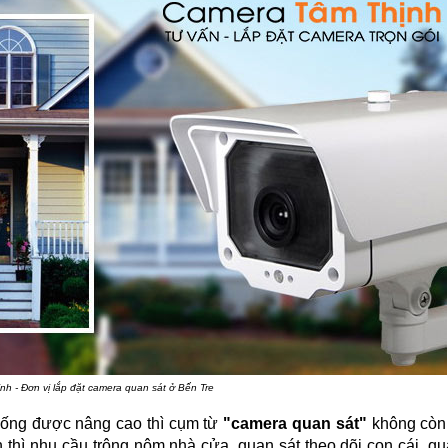
h - Đơn vị lắp đặt camera quan sát ở Bến Tre
 sống được nâng cao thì cụm từ
"camera quan sát"
không còn 
nh thì nhu cầu trông nôm nhà cửa, quan sát theo dõi con cái, q