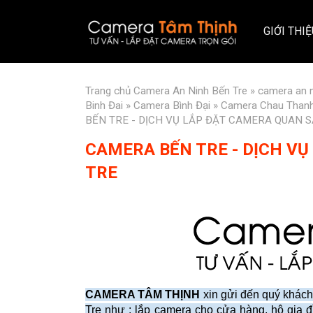
GIỚI THI
Trang chủ
Camera An Ninh Bến Tre
»
camera an n
Binh Đai
»
Camera Bình Đại
»
Camera Chau Than
BẾN TRE - DỊCH VỤ LẮP ĐẶT CAMERA QUAN S
CAMERA BẾN TRE - DỊCH VỤ
TRE
CAMERA TÂM THỊNH
xin gửi đến quý khách
Tre như : lắp camera cho cửa hàng, hộ gia đì