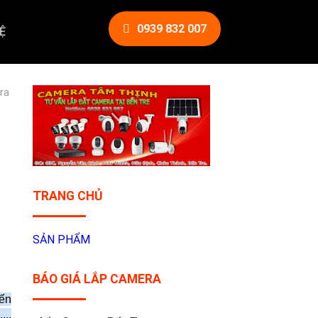
0939 832 007
Ệ
ra
TRANG CHỦ
SẢN PHẨM
BÁO GIÁ LẮP CAMERA
Bến
...