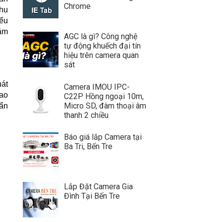
Chrome
thu
iếu
ăm
AGC là gì? Công nghệ
tự động khuếch đại tín
hiệu trên camera quan
sát
hát
Camera IMOU IPC-
iao
C22P Hồng ngoại 10m,
Micro SD, đàm thoại âm
uẩn
thanh 2 chiều
Báo giá lắp Camera tại
Ba Tri, Bến Tre
Lắp Đặt Camera Gia
Đình Tại Bến Tre