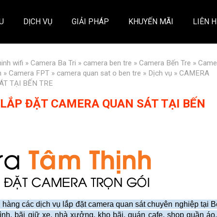
ỆU
DỊCH VỤ
GIẢI PHÁP
KHUYẾN MÃI
LIÊN H
inh wifi
»
Camera Ba Tri
»
camera ben tre
»
Camera Bến Tre
»
Came
h
»
Camera FPT
»
camera quan sat o ben tre
»
Dịch vụ
» CAMERA
ÁT TẠI BẾN TRE
 LẮP ĐẶT CAMERA QUAN SÁT TẠI BẾN
 hàng các dịch vụ lắp đặt camera quan sát chuyên nghiệp tại 
nh, bãi giữ xe, nhà xưởng, kho bãi, quán cafe, shop quần áo..