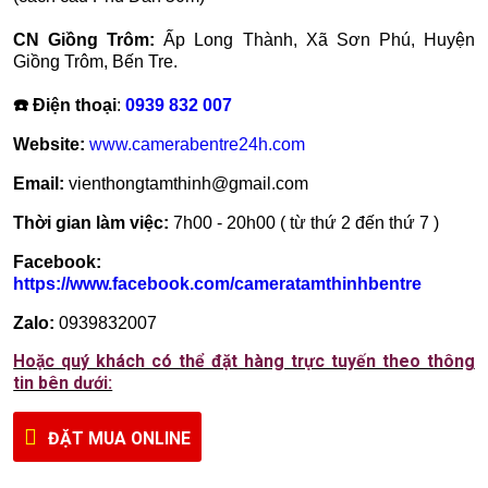
CN Giồng Trôm:
Ấp Long Thành, Xã Sơn Phú, Huyện
Giồng Trôm, Bến Tre.
☎️ Điện thoại
:
0939 832 007
Website:
www.camerabentre24h.com
Email:
vienthongtamthinh@gmail.com
Thời gian làm việc:
7h00 - 20h00 ( từ thứ 2 đến thứ 7 )
Facebook:
https://www.facebook.com/cameratamthinhbentre
Zalo:
0939832007
Hoặc quý khách có thể đặt hàng trực tuyến theo thông
tin bên dưới:
ĐẶT MUA ONLINE