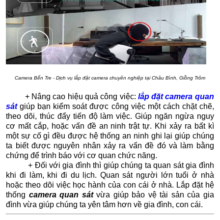
Camera Bến Tre - Dịch vụ lắp đặt camera chuyên nghiệp tại Châu Bình, Giồng Trôm
+ Nâng cao hiệu quả công việc:
lắp đặt camera quan
sát
giúp bạn kiểm soát được công việc một cách chặt chẽ,
theo dõi, thúc đẩy tiến độ làm việc. Giúp ngăn ngừa nguy
cơ mất cắp, hoặc vấn đề an ninh trật tự. Khi xảy ra bất kì
một sự cố gì đều được hệ thống an ninh ghi lại giúp chúng
ta biết được nguyên nhân xảy ra vấn đề đó và làm bằng
chứng để trình báo với cơ quan chức năng.
+ Đối với gia đình thì giúp chúng ta quan sát gia đình
khi đi làm, khi đi du lịch. Quan sát người lớn tuổi ở nhà
hoặc theo dõi việc học hành của con cái ở nhà. Lắp đặt hệ
thống
camera quan sát
vừa giúp bảo vệ tài sản của gia
đình vừa giúp chúng ta yên tâm hơn về gia đình, con cái.