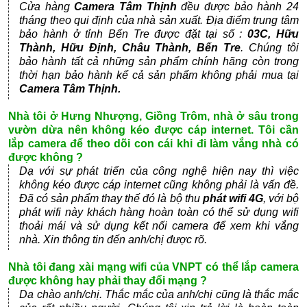
Cửa hàng
Camera Tâm Thịnh
đều được bảo hành 24
tháng theo qui định của nhà sản xuất. Địa điểm trung tâm
bảo hành ở tỉnh Bến Tre được đặt tại số :
03C, Hữu
Thành, Hữu Định, Châu Thành, Bến Tre
. Chúng tôi
bảo hành tất cả những sản phẩm chính hãng còn trong
thời hạn bảo hành kể cả sản phẩm không phải mua tại
Camera Tâm Thịnh.
Nhà tôi ở Hưng Nhượng, Giồng Trôm, nhà ở sâu trong
vườn dừa nên không kéo được cáp internet. Tôi cần
lắp camera để theo dõi con cái khi đi làm vắng nhà có
được không ?
Dạ với sự phát triển của công nghệ hiện nay thì việc
không kéo được cáp internet cũng không phải là vấn đề.
Đã có sản phẩm thay thế đó là bộ thu
phát wifi 4G
, với bộ
phát wifi này khách hàng hoàn toàn có thể sử dụng wifi
thoải mái và sử dụng kết nối camera để xem khi vắng
nhà. Xin thông tin đến anh/chị được rõ.
Nhà tôi đang xài mạng wifi của VNPT có thể lắp camera
được không hay phải thay đổi mạng ?
Da chào anh/chị. Thắc mắc của anh/chị cũng là thắc mắc