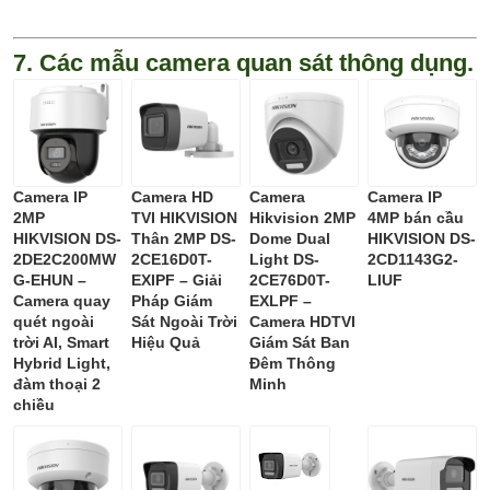
7. Các mẫu camera quan sát thông dụng.
Camera IP
Camera HD
Camera
Camera IP
2MP
TVI HIKVISION
Hikvision 2MP
4MP bán cầu
HIKVISION DS-
Thân 2MP DS-
Dome Dual
HIKVISION DS-
2DE2C200MW
2CE16D0T-
Light DS-
2CD1143G2-
G-EHUN –
EXIPF – Giải
2CE76D0T-
LIUF
Camera quay
Pháp Giám
EXLPF –
quét ngoài
Sát Ngoài Trời
Camera HDTVI
trời AI, Smart
Hiệu Quả
Giám Sát Ban
Hybrid Light,
Đêm Thông
đàm thoại 2
Minh
chiều