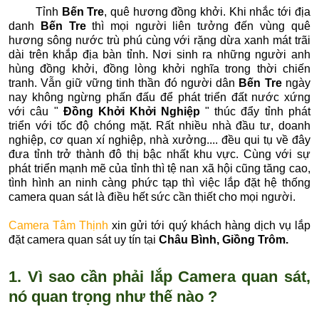
Tỉnh
Bến Tre
, quê hương đồng khởi. Khi nhắc tới địa
danh
Bến Tre
thì mọi người liên tưởng đến vùng quê
hương sông nước trù phú cùng với rặng dừa xanh mát trãi
dài trên khắp địa bàn tỉnh. Nơi sinh ra những người anh
hùng đồng khởi, đồng lòng khởi nghĩa trong thời chiến
tranh. Vẫn giữ vững tinh thần đó người dân
Bến Tre
ngày
nay không ngừng phấn đấu để phát triển đất nước xứng
với câu "
Đồng Khởi Khởi Nghiệp
" thúc đẩy tỉnh phát
triển với tốc độ chóng mặt. Rất nhiều nhà đầu tư, doanh
nghiệp, cơ quan xí nghiệp, nhà xưởng.... đều qui tụ về đây
đưa tỉnh trở thành đô thị bậc nhất khu vực. Cùng với sự
phát triển mạnh mẽ của tỉnh thì tệ nan xã hội cũng tăng cao,
tình hình an ninh càng phức tạp thì việc lắp đặt hệ thống
camera quan sát là điều hết sức cần thiết cho mọi người.
Camera Tâm Thịnh
xin gửi tới quý khách hàng dịch vụ lắp
đặt camera quan sát uy tín tại
Châu Bình,
Giồng Trôm
.
1. Vì sao cần phải lắp Camera quan sát,
nó quan trọng như thế nào ?