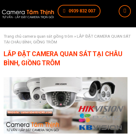
0939 832 007
Trang chủ
camera quan sát giồng trôm
» LẮP ĐẶT CAMERA QUAN SÁT
TẠI CHÂU BÌNH, GIỒNG TRÔM
LẮP ĐẶT CAMERA QUAN SÁT TẠI CHÂU
BÌNH, GIỒNG TRÔM