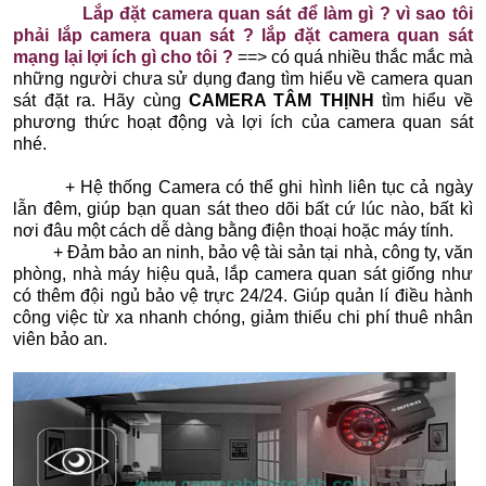
Lắp đặt camera quan sát để làm gì
?
vì sao tôi
phải lắp camera quan sát
?
lắp đặt camera quan sát
mạng lại lợi ích gì cho tô
i
?
==> có quá nhiều thắc mắc mà
những người chưa sử dụng đang tìm hiểu về camera quan
sát đặt ra. Hãy cùng
CAMERA TÂM THỊNH
tìm hiểu về
phương thức hoạt động và lợi ích của camera quan sát
nhé.
+ Hệ thống Camera có thể ghi hình liên tục cả ngày
lẫn đêm, giúp bạn quan sát theo dõi bất cứ lúc nào, bất kì
nơi đâu một cách dễ dàng bằng điện thoại hoặc máy tính.
+ Đảm bảo an ninh, bảo vệ tài sản tại nhà, công ty, văn
phòng, nhà máy hiệu quả, lắp camera quan sát giống như
có thêm đội ngủ bảo vệ trực 24/24. Giúp quản lí điều hành
công việc từ xa nhanh chóng, giảm thiểu chi phí thuê nhân
viên bảo an.