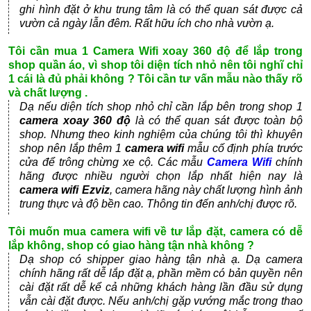
ghi hình đặt ở khu trung tâm là có thể quan sát được cả
vườn cả ngày lẫn đêm. Rất hữu ích cho nhà vườn ạ.
Tôi cần mua 1 Camera Wifi xoay 360 độ để lắp trong
shop quần áo, vì shop tôi diện tích nhỏ nên tôi nghĩ chỉ
1 cái là đủ phải không ? Tôi cần tư vấn mẫu nào thấy rõ
và chất lượng .
Dạ nếu diện tích shop nhỏ chỉ cần lắp bên trong shop 1
camera xoay 360 độ
là có thể quan sát được toàn bộ
shop. Nhưng theo kinh nghiệm của chúng tôi thì khuyên
shop nên lắp thêm 1
camera wifi
mẫu cố định phía trước
cửa để trông chừng xe cộ. Các mẫu
Camera Wifi
chính
hãng được nhiều người chọn lắp nhất hiện nay là
camera wifi Ezviz
, camera hãng này chất lượng hình ảnh
trung thực và độ bền cao. Thông tin đến anh/chị được rõ.
Tôi muốn mua camera wifi về tư lắp đặt, camera có dễ
lắp không, shop có giao hàng tận nhà không ?
Dạ shop có shipper giao hàng tận nhà ạ. Dạ camera
chính hãng rất dễ lắp đặt ạ, phần mềm có bản quyền nên
cài đặt rất dễ kể cả những khách hàng lần đầu sử dụng
vẫn cài đặt được. Nếu anh/chị gặp vướng mắc trong thao