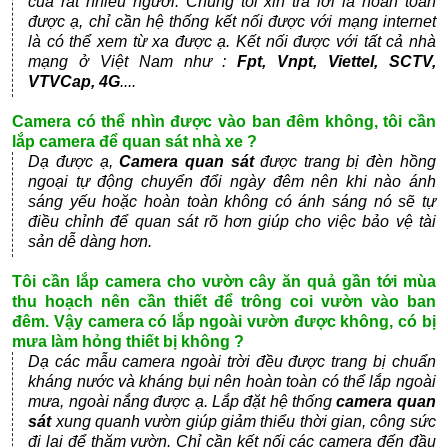
của rất nhiều người. Chúng tôi xin trả lời là hoàn toàn
được ạ, chỉ cần hệ thống kết nối được với mạng internet
là có thể xem từ xa được ạ. Kết nối được với tất cả nhà
mạng ở Việt Nam như :
Fpt, Vnpt, Viettel, SCTV,
VTVCap, 4G
....
Camera có thể nhìn được vào ban đêm không, tôi cần
lắp camera để quan sát nhà xe ?
Dạ được ạ,
Camera quan sát
được trang bị đèn hồng
ngoại tự động chuyển đổi ngày đêm nên khi nào ánh
sáng yếu hoặc hoàn toàn không có ánh sáng nó sẽ tự
điều chỉnh để quan sát rõ hơn giúp cho việc bảo vệ tài
sản dễ dàng hơn.
Tôi cần lắp camera cho vườn cây ăn quả gần tới mùa
thu hoạch nên cần thiết để trông coi vườn vào ban
đêm. Vậy camera có lắp ngoài vườn được không, có bị
mưa làm hỏng thiết bị không ?
Dạ các mẫu camera ngoài trời đều được trang bị chuẩn
kháng nước và kháng bụi nên hoàn toàn có thể lắp ngoài
mưa, ngoài nắng được ạ. Lắp đặt hệ thống
camera quan
sát
xung quanh vườn giúp giảm thiểu thời gian, công sức
đi lại để thăm vườn. Chỉ cần kết nối các camera đến đầu