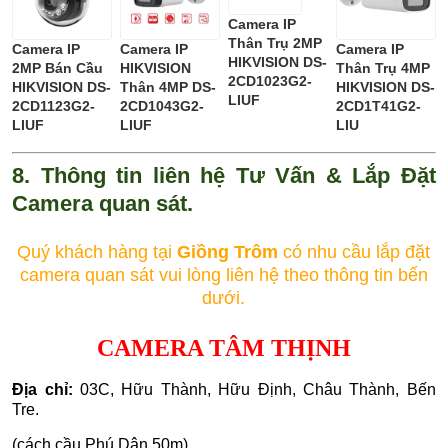
Camera IP
Thân Trụ 2MP
Camera IP
Camera IP
Camera IP
HIKVISION DS-
2MP Bán Cầu
HIKVISION
Thân Trụ 4MP
2CD1023G2-
HIKVISION DS-
Thân 4MP DS-
HIKVISION DS-
LIUF
2CD1123G2-
2CD1043G2-
2CD1T41G2-
LIUF
LIUF
LIU
8. Thông tin liên hệ Tư Vấn & Lắp Đặt
Camera quan sát.
Quý khách hàng tại
Giồng Trôm
có nhu cầu lắp đặt
camera quan sát vui lòng liên hệ theo thông tin bến
dưới.
CAMERA TÂM THỊNH
Địa chỉ:
03C, Hữu Thành, Hữu Định, Châu Thành, Bến
Tre.
(cách cầu Phú Dân 50m)