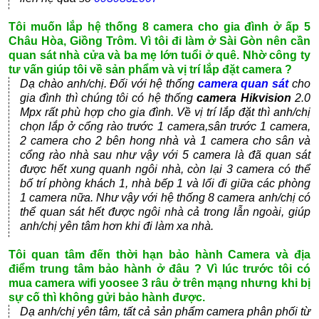
Tôi muốn lắp hệ thống 8 camera cho gia đình ở ấp 5
Châu Hòa, Giồng Trôm. Vì tôi đi làm ở Sài Gòn nên cần
quan sát nhà cửa và ba mẹ lớn tuổi ở quê. Nhờ công ty
tư vấn giúp tôi về sản phẩm và vị trí lắp đặt camera ?
Dạ chào anh/chị. Đối với hệ thống
camera quan sát
cho
gia đình thì chúng tôi có hệ thống
camera Hikvision
2.0
Mpx rất phù hợp cho gia đình. Về vị trí lắp đặt thì anh/chị
chọn lắp ở cổng rào trước 1 camera,sân trước 1 camera,
2 camera cho 2 bên hong nhà và 1 camera cho sân và
cổng rào nhà sau như vậy với 5 camera là đã quan sát
được hết xung quanh ngôi nhà, còn lại 3 camera có thể
bố trí phòng khách 1, nhà bếp 1 và lối đi giữa các phòng
1 camera nữa. Như vậy với hệ thống 8 camera anh/chị có
thể quan sát hết được ngôi nhà cả trong lẫn ngoài, giúp
anh/chị yên tâm hơn khi đi làm xa nhà.
Tôi quan tâm đến thời hạn bảo hành Camera và địa
điểm trung tâm bảo hành ở đâu ? Vì lúc trước tôi có
mua camera wifi yoosee 3 râu ở trên mạng nhưng khi bị
sự cố thì không gửi bảo hành được.
Dạ anh/chị yên tâm, tất cả sản phẩm camera phân phối từ