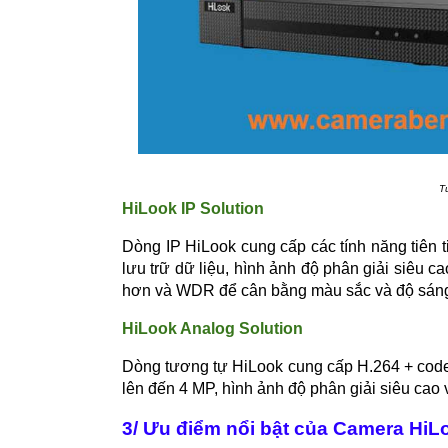
T
HiLook IP Solution
Dòng IP HiLook cung cấp các tính năng tiên t
lưu trữ dữ liệu, hình ảnh độ phân giải siêu 
hơn và WDR để cân bằng màu sắc và độ sáng 
HiLook Analog Solution
Dòng tương tự HiLook cung cấp H.264 + codec 
lên đến 4 MP, hình ảnh độ phân giải siêu cao
3/ Ưu điểm nổi bật của Camera HiL