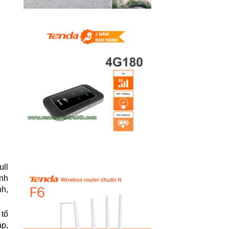
ull
ính
nh,
 tố
ập,