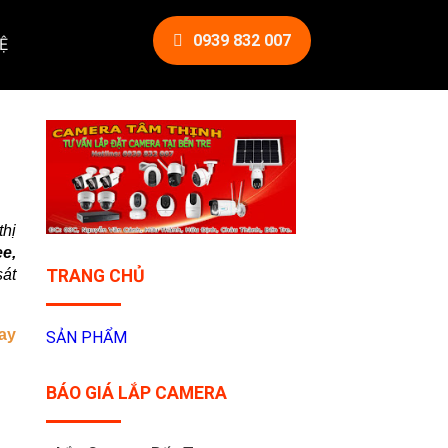
0939 832 007
Ệ
thị
ee,
sát
TRANG CHỦ
ay
SẢN PHẨM
BÁO GIÁ LẮP CAMERA