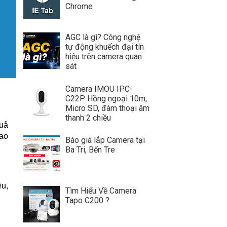
Chrome
AGC là gì? Công nghệ
tự động khuếch đại tín
hiệu trên camera quan
sát
Camera IMOU IPC-
C22P Hồng ngoại 10m,
Micro SD, đàm thoại âm
thanh 2 chiều
quả
cao
Báo giá lắp Camera tại
Ba Tri, Bến Tre
ệu,
Tìm Hiểu Về Camera
Tapo C200 ?