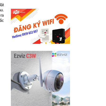
đặt
au.
 ra
hắc