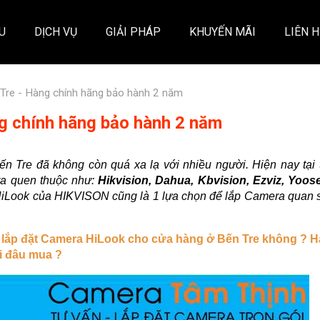
ỆU
DỊCH VỤ
GIẢI PHÁP
KHUYẾN MÃI
LIÊN H
Tre - Hàng chính hãng bảo hành 2 năm
g chính hãng bảo hành 2 năm
ến Tre đã không còn quá xa lạ với nhiều người. Hiện nay tại 
ra quen thuộc như:
Hikvision, Dahua, Kbvision, Ezviz, Yoos
iLook của HIKVISON cũng là 1 lựa chọn để lắp Camera quan 
 lắp đặt Camera HiLook cho cửa hàng ở Bến Tre không ? H
i đâu mua ?