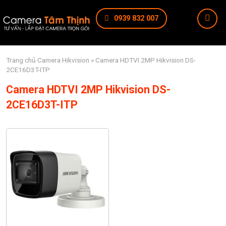
0939 832 007
Trang chủ
Camera Hikvision
» Camera HDTVI 2MP Hikvision DS-
2CE16D3T-ITP
Camera HDTVI 2MP Hikvision DS-
2CE16D3T-ITP