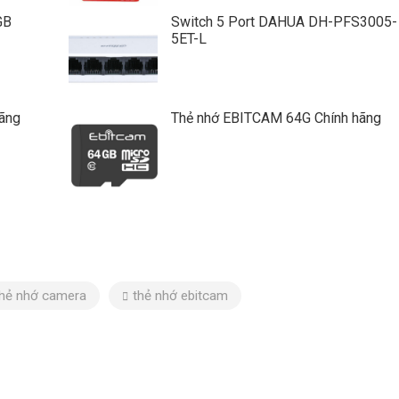
GB
Switch 5 Port DAHUA DH-PFS3005-
5ET-L
ãng
Thẻ nhớ EBITCAM 64G Chính hãng
thẻ nhớ camera
thẻ nhớ ebitcam