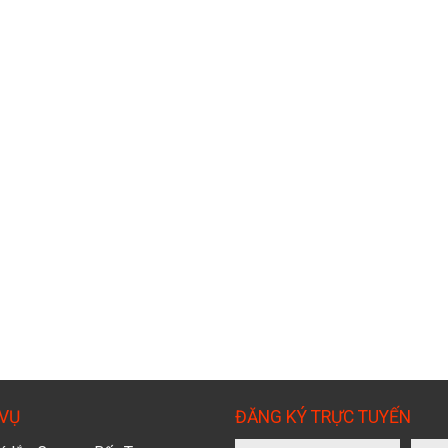
 VỤ
ĐĂNG KÝ TRỰC TUYẾN