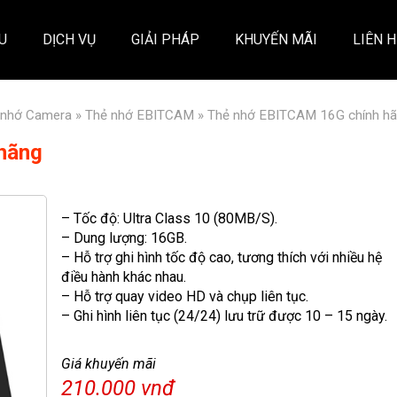
ỆU
DỊCH VỤ
GIẢI PHÁP
KHUYẾN MÃI
LIÊN H
 nhớ Camera
»
Thẻ nhớ EBITCAM
» Thẻ nhớ EBITCAM 16G chính h
hãng
– Tốc độ: Ultra Class 10 (80MB/S).
– Dung lượng: 16GB.
– Hỗ trợ ghi hình tốc độ cao, tương thích với nhiều hệ
điều hành khác nhau.
– Hỗ trợ quay video HD và chụp liên tục.
– Ghi hình liên tục (24/24) lưu trữ được 10 – 15 ngày.
Giá khuyến mãi
210.000 vnđ