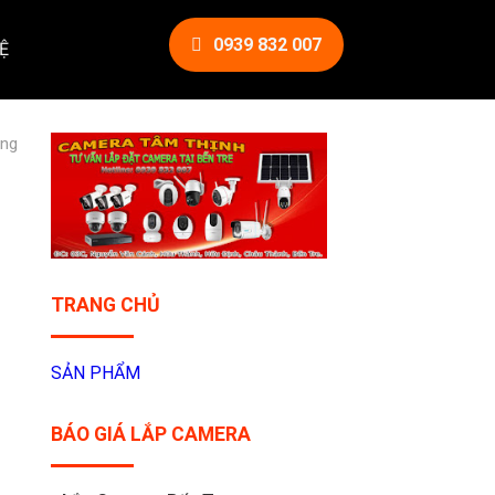
0939 832 007
Ệ
ãng
TRANG CHỦ
SẢN PHẨM
BÁO GIÁ LẮP CAMERA