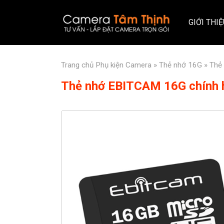
GIỚI THI
Trang chủ
Phụ kiện Camera
»
Thẻ nhớ 16G
»
Thẻ
Thẻ nhớ EBITCAM 16G chính 