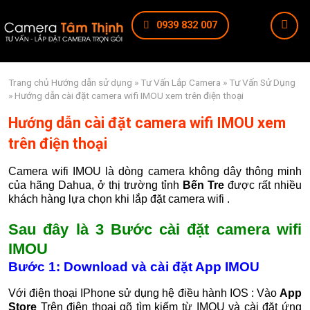
0939 832 007
Trang chủ
Hướng dẫn sử dụng
»
Tư Vấn Lắp Camera
»
Tư Vấn Sử Dụng
» Hướng dẫn cài đặt camera wifi IMOU xem trên điện thoại
Hướng dẫn cài đặt camera wifi IMOU xem
trên điện thoại
Camera wifi IMOU là dòng camera không dây thông minh
của hãng Dahua, ở thị trường tỉnh
Bến Tre
được rất nhiều
khách hàng lựa chọn khi lắp đặt camera wifi .
Sau đây là 3 Bước cài đặt camera wifi
IMOU
Bước 1: Download và cài đặt App IMOU
Với điện thoại IPhone sử dụng hệ điều hành IOS : Vào
App
Store
Trên điện thoại gõ tìm kiếm từ IMOU và cài đặt ứng