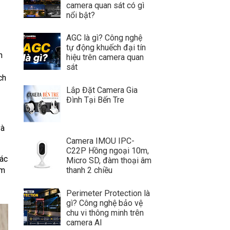
camera quan sát có gì
nổi bật?
AGC là gì? Công nghệ
tự động khuếch đại tín
n
hiệu trên camera quan
sát
ch
Lắp Đặt Camera Gia
Đình Tại Bến Tre
và
Camera IMOU IPC-
C22P Hồng ngoại 10m,
các
Micro SD, đàm thoại âm
ệm
thanh 2 chiều
Perimeter Protection là
gì? Công nghệ bảo vệ
chu vi thông minh trên
camera AI