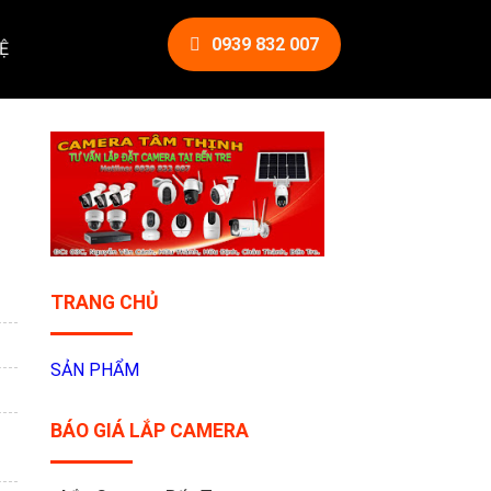
0939 832 007
Ệ
TRANG CHỦ
SẢN PHẨM
BÁO GIÁ LẮP CAMERA