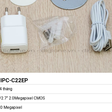
 IPC-C22EP
4 tháng
/2.7” 2.0Megapixel CMOS
.0 Megapixel