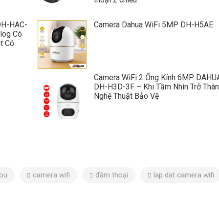
DH-HAC-
Camera Dahua WiFi 5MP DH-H5AE
log Có
át Có
P
Camera WiFi 2 Ống Kính 6MP DAHU
DH-H3D-3F – Khi Tầm Nhìn Trở Thà
Nghệ Thuật Bảo Vệ
ou
camera wifi
đàm thoại
lap dat camera wifi