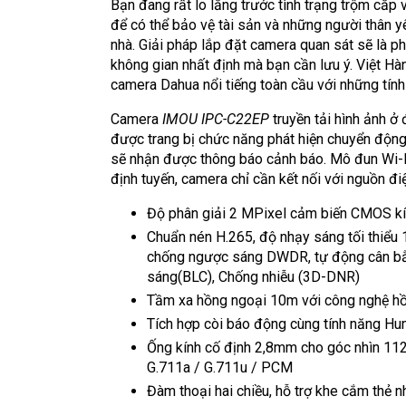
Bạn đang rất lo lắng trước tình trạng trộm cắp v
để có thể bảo vệ tài sản và những người thân y
nhà. Giải pháp lắp đặt camera quan sát sẽ là p
không gian nhất định mà bạn cần lưu ý. Việt Hà
camera Dahua nổi tiếng toàn cầu với những tính
Camera
IMOU IPC-C22EP
truyền tải hình ảnh ở
được trang bị chức năng phát hiện chuyển động
sẽ nhận được thông báo cảnh báo. Mô đun Wi-F
định tuyến, camera chỉ cần kết nối với nguồn đi
Độ phân giải 2 MPixel cảm biến CMOS k
Chuẩn nén H.265, độ nhạy sáng tối thiểu 
chống ngược sáng DWDR, tự động cân bằ
sáng(BLC), Chống nhiễu (3D-DNR)
Tầm xa hồng ngoại 10m với công nghệ hồ
Tích hợp còi báo động cùng tính năng Hu
Ống kính cố định 2,8mm cho góc nhìn 112°
G.711a / G.711u / PCM
Đàm thoại hai chiều, hỗ trợ khe cắm thẻ