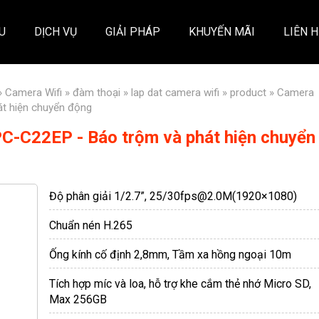
ỆU
DỊCH VỤ
GIẢI PHÁP
KHUYẾN MÃI
LIÊN H
»
Camera Wifi
»
đàm thoại
»
lap dat camera wifi
»
product
» Camera
át hiện chuyển động
PC-C22EP - Báo trộm và phát hiện chuyển
Độ phân giải 1/2.7”, 25/30fps@2.0M(1920×1080)
Chuẩn nén H.265
Ống kính cố định 2,8mm, Tầm xa hồng ngoại 10m
Tích hợp míc và loa, hỗ trợ khe cắm thẻ nhớ Micro SD,
Max 256GB