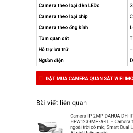
Camera theo loại đèn LEDs
S
Camera theo loại chip
C
Camera theo ống kính
L
Tầm quan sát
T
Hỗ trợ lưu trữ
–
Nguồn điện
D
ĐẶT MUA CAMERA QUAN SÁT WIFI IMO
Bài viết liên quan
Camera IP 2MP DAHUA DH-I
HFW1239MP-A-IL – Camera t
ngoài trời có mic, Smart Dual L
AI phát hiện người