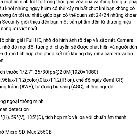
à mất an ninh trật tự trong thời gian vừa qua và đang tìm giải ph
êu khỏi những nguy hiểm có thể xảy ra bất chợt khi bạn không có
hương án tối ưu nhất, giúp bạn có thể quan sát 24/24 những khoả
n Security giới thiệu đến bạn một sản phẩm đến từ thương hiệu
 năng ưu việt nhất.
 độ phân giải Full HD, nhờ đó hình ảnh rõ đẹp và sắc nét. Camera
, nhờ đó mọi đối tượng di chuyển sẽ được phát hiện và người dù
i được tích hợp cho phép kết nối không dây giữa camera và bộ
ện.
ích thước 1/2.7”, 25/30fps@2.0M(1920×1080)
1.96lux/F1.2(color),0lux/F1.2(IR on), chế độ ngày đêm(ICR),
ng trắng (AWB), tự động bù sáng (AGC), chống ngược
ng ngoại thông minh
man detection
(H), 59°(V), 135°(D), tích hợp míc và loa với chuẩn âm thanh
 nhớ Micro SD, Max 256GB