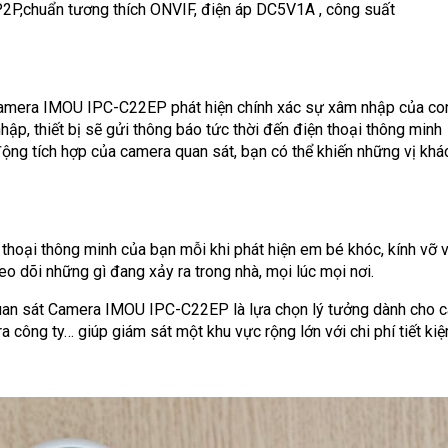
P2P,chuẩn tương thích ONVIF, điện áp DC5V1A , công suất
 Camera IMOU IPC-C22EP phát hiện chính xác sự xâm nhập của co
nhập, thiết bị sẽ gửi thông báo tức thời đến điện thoại thông minh
ộng tích hợp của camera quan sát, bạn có thể khiến những vị khá
 thoại thông minh của bạn mỗi khi phát hiện em bé khóc, kính vỡ 
o dõi những gì đang xảy ra trong nhà, mọi lúc mọi nơi.
quan sát Camera IMOU IPC-C22EP là lựa chọn lý tưởng dành cho 
 công ty… giúp giám sát một khu vực rộng lớn với chi phí tiết ki