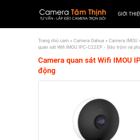
GIỚI THI
Trang chủ
cam
»
Camera Dahua
»
Camera IMOU
quan sát Wifi IMOU IPC-C22EP - Báo trộm và ph
Camera quan sát Wifi IMOU I
động