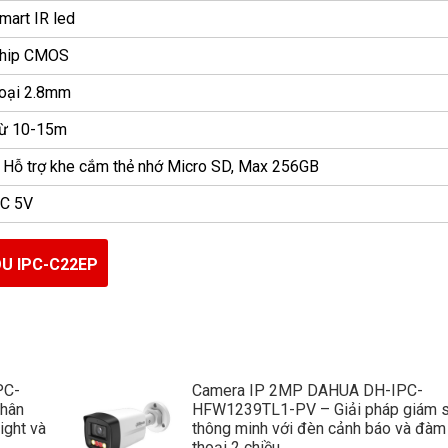
mart IR led
hip CMOS
oại 2.8mm
ừ 10-15m
 Hỗ trợ khe cắm thẻ nhớ Micro SD, Max 256GB
C 5V
U IPC-C22EP
PC-
Camera IP 2MP DAHUA DH-IPC-
hân
HFW1239TL1-PV – Giải pháp giám s
ight và
thông minh với đèn cảnh báo và đàm
thoại 2 chiều